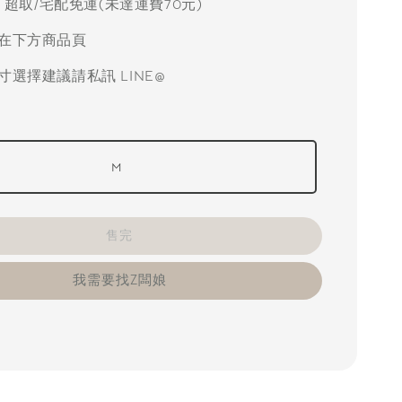
元 超取/宅配免運(未達運費70元)
在下方商品頁
寸選擇建議請私訊 LINE@
M
售完
我需要找Z闆娘