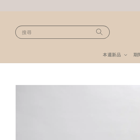
搜尋
本週新品
期