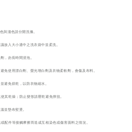
深色與淺色請分開洗滌。
建議放入大小適中之洗衣袋中並柔洗。
洗劑，勿長時間浸泡。
滌，避免使用漂白劑、螢光增白劑及衣物柔軟劑，會傷及布料。
，並避免烘乾，以防衣物縮水。
式使其乾燥；防止變形請壓乾避免擰扭。
低溫並墊布熨燙。
包包或配件等接觸摩擦而造成互相染色或傷害面料之情況。