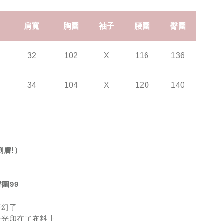
長
肩寬
胸圍
袖子
腰圍
臀圍
32
102
X
116
136
34
104
X
120
140
刺膚
!
）
臀圍
99
夢幻了
陽光印在了布料上