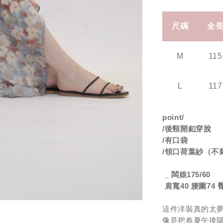
尺碼
全
M
115
L
117
point/
/
後頸開釦穿脫
/
有口袋
/
領口荷葉紗（不
_
闆娘
175/60
肩寬
40
腰圍
74
這件洋裝真的太
像是把春夏午後