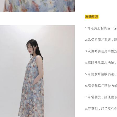
洗條注意
1.為避免互相染色，
2.為保持商品型態，
3.洗滌時請使用中性
4.請以常溫清水洗
5.若要脫水請以弱速
6.請盡量採用陰乾方
7.若需整燙，請使用
8.穿著時，請留意