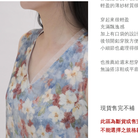
輕盈的薄紗材質
穿起來很輕盈
充滿飄逸感
加上有口袋的設
後領開釦穿脫方
小細節也處理得
也推薦給週末想
無論搭涼鞋或平
現貨售完不補
此區為斷貨或售
不能選擇之規格