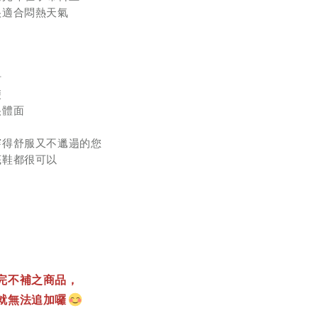
很適合悶熱天氣
計
便
很體面
穿得舒服又不邋遢的您
底鞋都很可以
完不補之商品，
就無法追加囉