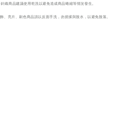
尼等針織商品建議使用乾洗以避免造成商品蜷縮等情況發生。
、珠飾、亮片、刷色商品請以反面手洗，勿搓揉與脫水，以避免脫落。