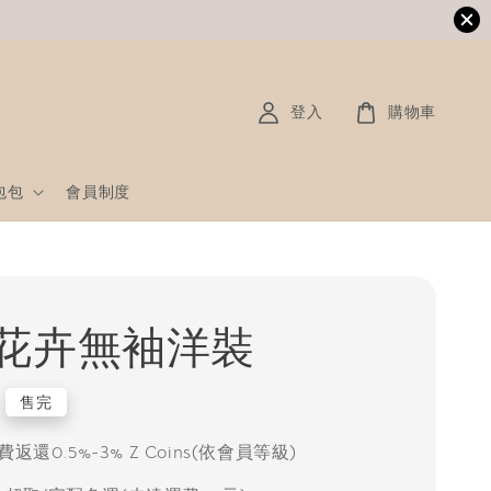
登入
購物車
包包
會員制度
花卉無袖洋裝
售完
返還0.5%-3% Z Coins(依會員等級)