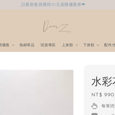
註冊新會員獲得50元首購優惠券❤
間優惠
熱銷單品
現貨專區
上身類
下身類
配件/
水彩
Regular
NT$ 990
price
每筆消費