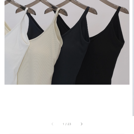
1
/
23