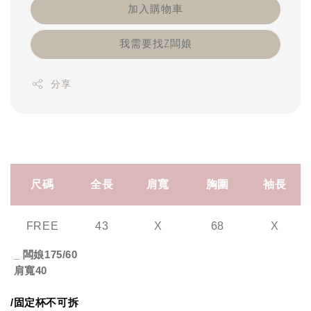
加入購物車
我需要找Z闆娘
分享
尺碼
全長
肩寬
胸圍
袖長
FREE
43
X
68
X
_
闆娘
175/60
肩寬
40
/
固定杯不可拆