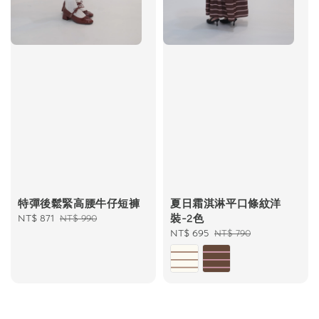
特彈後鬆緊高腰牛仔短褲
夏日霜淇淋平口條紋洋
Sale
NT$ 871
Regular
裝-2色
NT$ 990
price
price
Sale
NT$ 695
Regular
NT$ 790
price
price