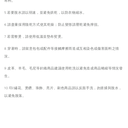
布料。
5.若要脫水請以弱速，並避免烘乾，以防衣物縮水。
6.請盡量採用陰乾方式使其乾燥；防止變形請壓乾避免擰扭。
7.若需整燙，請使用低溫並墊布熨燙。
8.穿著時，請留意包包或配件等接觸摩擦而造成互相染色或傷害面料之情
況。
9.皮革、羊毛、毛尼等針織商品建議使用乾洗以避免造成商品蜷縮等情況發
生。
10.印/繡花、燙鑽、珠飾、亮片、刷色商品請以反面手洗，勿搓揉與脫水，
以避免脫落。