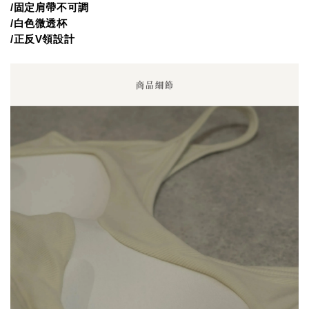
/
固定肩帶不可調
/
白色微透杯
/
正反
V
領設計