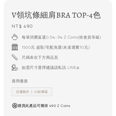
V領坑條細肩BRA TOP-4色
Regular
NT$ 490
price
每筆消費返還0.5%-3% Z Coins(依會員等級)
1500元 超取/宅配免運(未達運費70元)
尺碼表在下方商品頁
如需尺寸選擇建議請私訊 LINE@
適用優惠
任選兩件 ┃ 85折專區
購買此產品可獲得 490 Z Coins