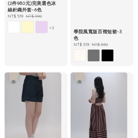
(2件980元)完美選色冰
絲針織外套-6色
Sale
NT$ 519
Regular
NT$ 590
price
price
+3
學院風寬版百褶短裙-3
色
Sale
NT$ 519
Regular
NT$ 590
price
price
優惠
優惠