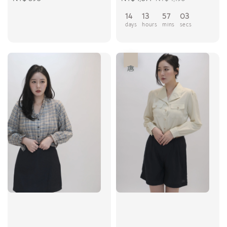
price
price
price
14
13
57
02
days
hours
mins
secs
優惠