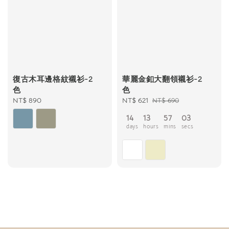
復古木耳邊格紋襯衫-2
華麗金釦大翻領襯衫-2
色
色
Regular
NT$ 890
Sale
NT$ 621
Regular
NT$ 690
price
price
price
14
13
57
02
days
hours
mins
secs