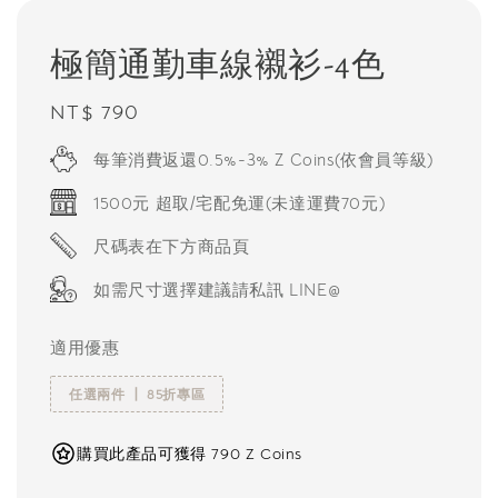
極簡通勤車線襯衫-4色
Regular
NT$ 790
price
每筆消費返還0.5%-3% Z Coins(依會員等級)
1500元 超取/宅配免運(未達運費70元)
尺碼表在下方商品頁
如需尺寸選擇建議請私訊 LINE@
適用優惠
任選兩件 ┃ 85折專區
購買此產品可獲得 790 Z Coins