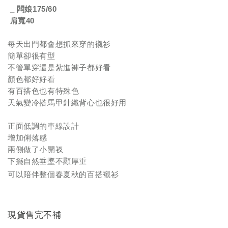
_
闆娘
175/60
肩寬
40
每天出門都會想抓來穿的襯衫
簡單卻很有型
不管單穿還是紮進褲子都好看
顏色都好好看
有百搭色也有特殊色
天氣變冷搭馬甲針織背心也很好用
正面低調的車線設計
增加俐落感
兩側做了小開衩
下擺自然垂墜不顯厚重
可以陪伴整個春夏秋的百搭襯衫
現貨售完不補