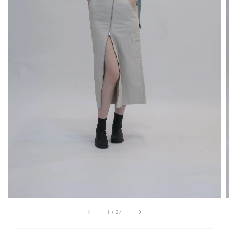
1
/
27