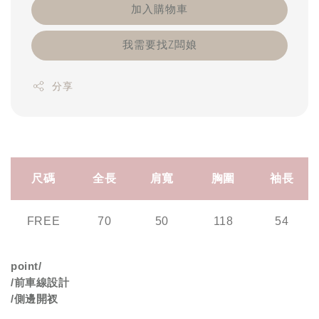
加入購物車
我需要找Z闆娘
分享
尺碼
全長
肩寬
胸圍
袖長
FREE
70
50
118
54
point/
/
前車線設計
/
側邊開衩