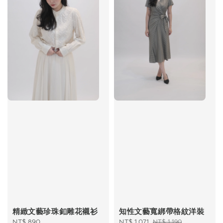
精緻文藝珍珠釦雕花襯衫
知性文藝寬綁帶格紋洋裝
Regular
NT$ 890
Sale
NT$ 1,071
Regular
NT$ 1,190