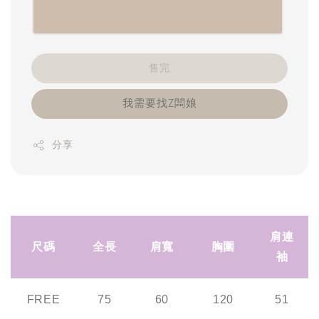
售完
我需要找Z闆娘
分享
肩連
尺碼
全長
肩寬
胸圍
袖
FREE
75
60
120
51