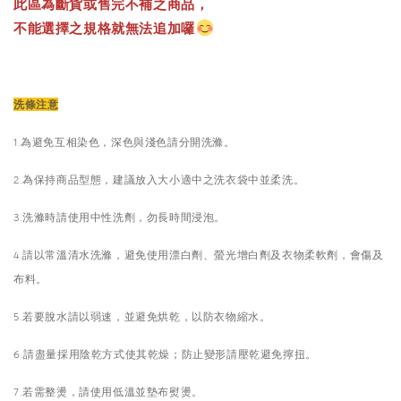
此區為斷貨或售完不補之商品，
不能選擇之規格就無法追加囉
洗條注意
1.為避免互相染色，深色與淺色請分開洗滌。
2.為保持商品型態，建議放入大小適中之洗衣袋中並柔洗。
3.洗滌時請使用中性洗劑，勿長時間浸泡。
4.請以常溫清水洗滌，避免使用漂白劑、螢光增白劑及衣物柔軟劑，會傷及
布料。
5.若要脫水請以弱速，並避免烘乾，以防衣物縮水。
6.請盡量採用陰乾方式使其乾燥；防止變形請壓乾避免擰扭。
7.若需整燙，請使用低溫並墊布熨燙。