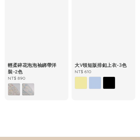
輕柔碎花泡泡袖綁帶洋
大V領短版排釦上衣-3色
裝-2色
Regular
NT$ 610
Regular
NT$ 890
price
price