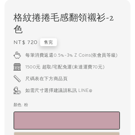
格紋捲捲毛感翻領襯衫-2
色
Regular
NT$ 720
售完
price
每筆消費返還0.5%-3% Z Coins(依會員等級)
1500元 超取/宅配免運(未達運費70元)
尺碼表在下方商品頁
如需尺寸選擇建議請私訊 LINE@
顏色
: 粉