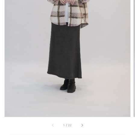
1
/
22