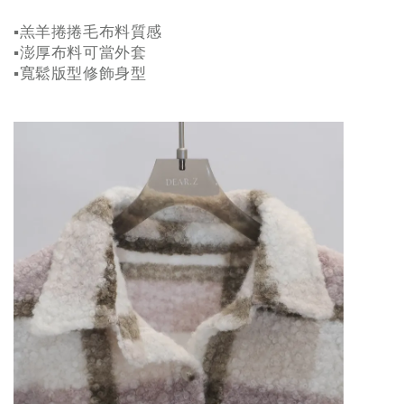
▪️羔羊捲捲毛布料質感
▪️澎厚布料可當外套
▪️寬鬆版型修飾身型