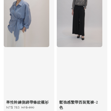
率性幹練側綁帶條紋襯衫
鬆弛感繫帶西裝寬褲-2
Sale
NT$ 783
Regular
色
NT$ 890