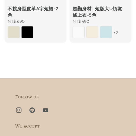
超顯身材│短版大U領坑
不挑身型皮革A字短裙-2
條上衣-5色
色
Regular
NT$ 490
Regular
NT$ 690
price
price
+2
Follow us
We accept