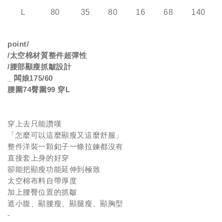
L
80
35
80
16
68
140
point/
/
太空棉材質整件超彈性
/
腰部顯瘦抓皺設計
_
闆娘
175/60
腰圍
74
臀圍
99
穿
L
穿上去只能讚嘆
「怎麼可以這麼顯瘦又這麼舒服」
整件洋裝一顆釦子一條拉鍊都沒有
直接套上身的好穿
卻能把顯瘦功能延伸到極致
太空棉布料自帶厚度
加上腰臀位置的抓皺
遮小腹、顯腰瘦、顯腿瘦、顯胸型
-