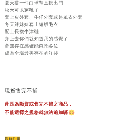
夏天搭一件白球鞋直接出門
秋天可以穿靴子
套上皮外套、牛仔外套或是風衣外套
冬天辣妹妹套上短版毛衣
配上長襪牛津鞋
穿上去你們就知道我的感覺了
毫無存在感確能襯托各位
成為全場最美存在的洋裝
現貨售完不補
此區為斷貨或售完不補之商品，
不能選擇之規格就無法追加囉
洗條注意