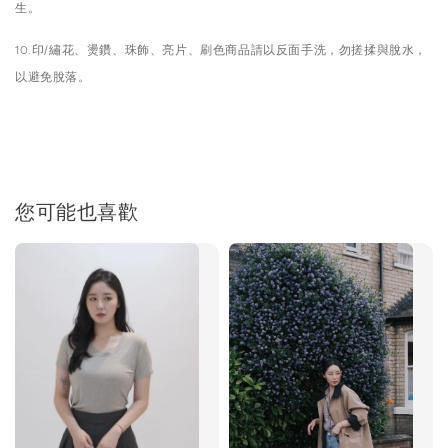
生。
10.印/繡花、燙鑽、珠飾、亮片、刷色商品請以反面手洗，勿搓揉與脫水，
以避免脫落。
您可能也喜歡