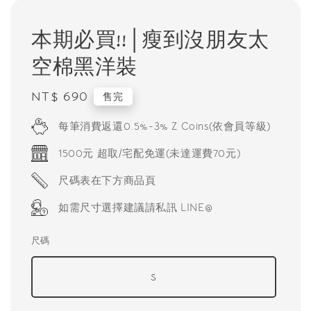
本期必買!!│瘦到沒朋友太
空棉黑洋裝
Regular
NT$ 690
售完
price
每筆消費返還0.5%-3% Z Coins(依會員等級)
1500元 超取/宅配免運(未達運費70元)
尺碼表在下方商品頁
如需尺寸選擇建議請私訊 LINE@
尺碼
S