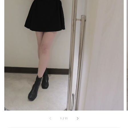
1
/
11