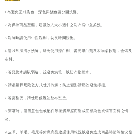
1.為避免互相染色，深色與淺色請分開洗滌。
2.為保持商品型態，建議放入大小適中之洗衣袋中並柔洗。
3.洗滌時請使用中性洗劑，勿長時間浸泡。
4.請以常溫清水洗滌，避免使用漂白劑、螢光增白劑及衣物柔軟劑，會傷及
布料。
5.若要脫水請以弱速，並避免烘乾，以防衣物縮水。
6.請盡量採用陰乾方式使其乾燥；防止變形請壓乾避免擰扭。
7.若需整燙，請使用低溫並墊布熨燙。
8.穿著時，請留意包包或配件等接觸摩擦而造成互相染色或傷害面料之情
況。
9.皮革、羊毛、毛尼等針織商品建議使用乾洗以避免造成商品蜷縮等情況發