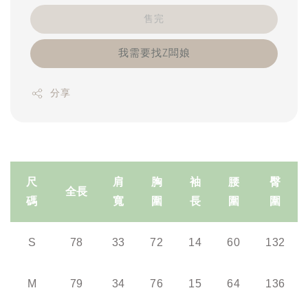
售完
我需要找Z闆娘
分享
尺
肩
胸
袖
腰
臀
全長
碼
寬
圍
長
圍
圍
S
78
33
72
14
60
132
M
79
34
76
15
64
136