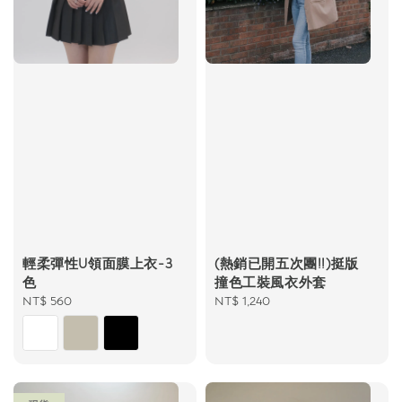
(熱銷已開五次團!!)挺版
輕柔彈性U領面膜上衣-3
撞色工裝風衣外套
色
Regular
NT$ 1,240
Regular
NT$ 560
price
price