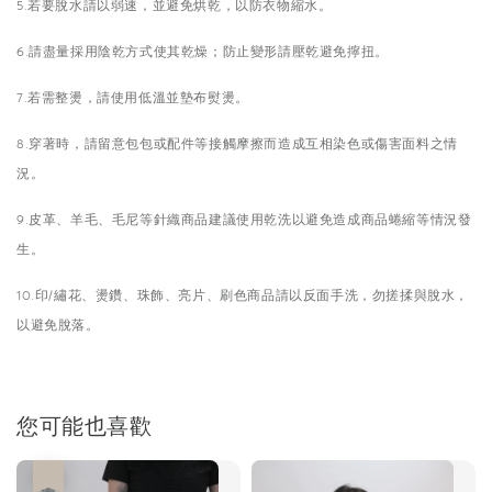
5.若要脫水請以弱速，並避免烘乾，以防衣物縮水。
6.請盡量採用陰乾方式使其乾燥；防止變形請壓乾避免擰扭。
7.若需整燙，請使用低溫並墊布熨燙。
8.穿著時，請留意包包或配件等接觸摩擦而造成互相染色或傷害面料之情
況。
9.皮革、羊毛、毛尼等針織商品建議使用乾洗以避免造成商品蜷縮等情況發
生。
10.印/繡花、燙鑽、珠飾、亮片、刷色商品請以反面手洗，勿搓揉與脫水，
以避免脫落。
您可能也喜歡
優惠