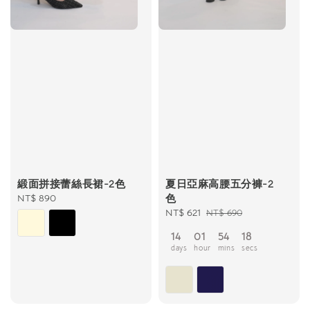
緞面拼接蕾絲長裙-2色
夏日亞麻高腰五分褲-2
Regular
NT$ 890
色
price
Sale
NT$ 621
Regular
NT$ 690
price
price
14
01
54
17
days
hour
mins
secs