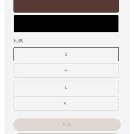
尺碼
S
M
L
XL
售完