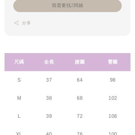
我需要找Z闆娘
分享
尺碼
全長
腰圍
臀圍
S
37
64
98
M
38
68
102
L
39
72
106
XL
40
76
100