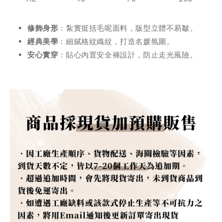
修飾身形
：紮實挺括毛呢面料，版型立體不易皺。
經典美學
：細膩格紋織紋，打造名媛氛圍。
安心實穿
：貼心內置安全褲設計，防止走光風險。