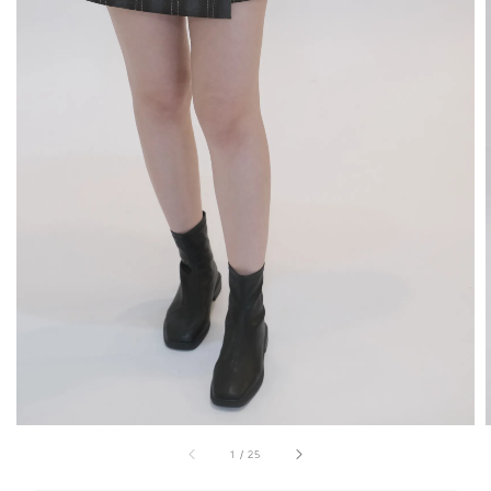
1
/
25