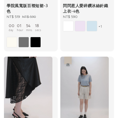
學院風寬版百褶短裙-3
閃閃惹人愛碎鑽冰絲針織
色
上衣-4色
Sale
NT$ 519
Regular
Regular
NT$ 590
NT$ 590
price
price
price
00
01
54
17
+1
day
hour
mins
secs
優惠