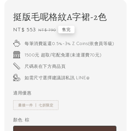
挺版毛呢格紋A字裙-2色
Sale
NT$ 553
Regular
售完
NT$ 790
price
price
每筆消費返還0.5%-3% Z Coins(依會員等級)
1500元 超取/宅配免運(未達運費70元)
尺碼表在下方商品頁
如需尺寸選擇建議請私訊 LINE@
適用優惠
最後一件 ┃ 七折限定
顏色
: 棕