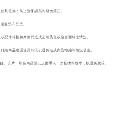
式使其乾燥；防止變形請壓乾避免擰扭。
低溫並墊布熨燙。
包包或配件等接觸摩擦而造成互相染色或傷害面料之情況。
尼等針織商品建議使用乾洗以避免造成商品蜷縮等情況發生。
、珠飾、亮片、刷色商品請以反面手洗，勿搓揉與脫水，以避免脫落。