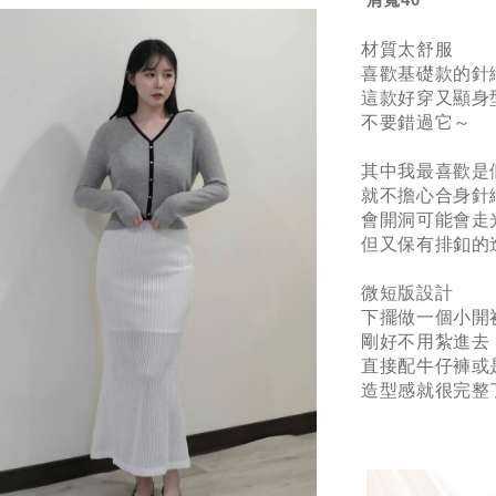
材質太舒服
喜歡基礎款的針
這款好穿又顯身
不要錯過它～
其中我最喜歡是
就不擔心合身針
會開洞可能會走
但又保有排釦的
微短版設計
下擺做一個小開
剛好不用紮進去
直接配牛仔褲或
造型感就很完整