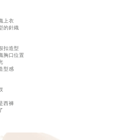
織上衣
型的針織
假扣造型
織胸口位置
光
造型感
衩
是西褲
了