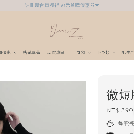
註冊新會員獲得50元首購優惠券❤
間優惠
熱銷單品
現貨專區
上身類
下身類
配件/
微短
Regular
NT$ 390
price
每筆消費