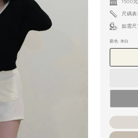
1500
尺碼表
如需尺
顏色
: 米白