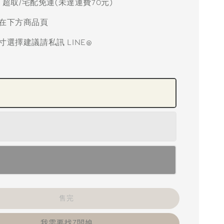
元 超取/宅配免運(未達運費70元)
在下方商品頁
寸選擇建議請私訊 LINE@
售完
我需要找Z闆娘