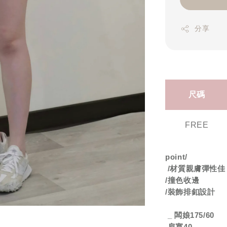
分享
尺碼
FREE
point/
/
材質親膚彈性佳
/
撞色收邊
/
裝飾排釦設計
_
闆娘
175/60
肩寬
40