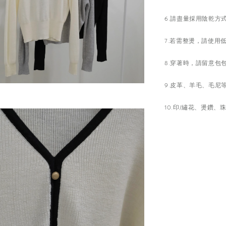
6.請盡量採用陰乾方
7.若需整燙，請使用
8.穿著時，請留意
9.皮革、羊毛、毛
10.印/繡花、燙鑽