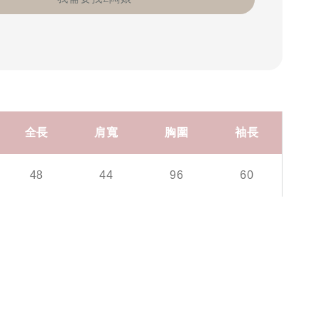
全長
肩寬
胸圍
袖長
48
44
96
60