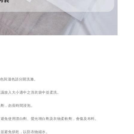
深色與淺色請分開洗滌。
建議放入大小適中之洗衣袋中並柔洗。
洗劑，勿長時間浸泡。
滌，避免使用漂白劑、螢光增白劑及衣物柔軟劑，會傷及布料。
，並避免烘乾，以防衣物縮水。