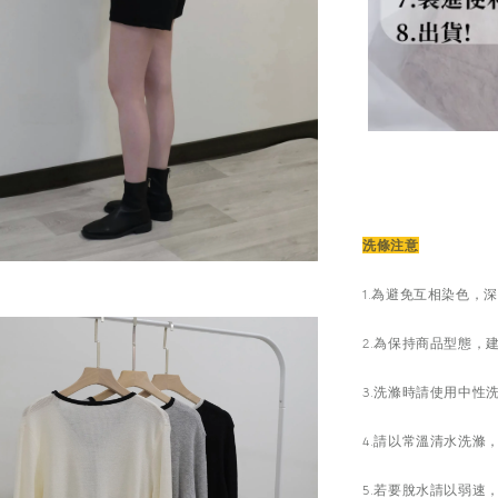
洗條注意
1.為避免互相染色，
2.為保持商品型態，
3.洗滌時請使用中性
4.請以常溫清水洗
5.若要脫水請以弱速