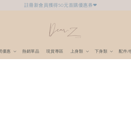
註冊新會員獲得50元首購優惠券❤
間優惠
熱銷單品
現貨專區
上身類
下身類
配件/